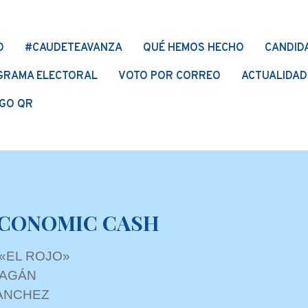
O
#CAUDETEAVANZA
QUÉ HEMOS HECHO
CANDID
GRAMA ELECTORAL
VOTO POR CORREO
ACTUALIDAD
GO QR
ECONOMIC CASH
«EL ROJO»
PAGÁN
SANCHEZ