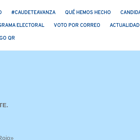
O
#CAUDETEAVANZA
QUÉ HEMOS HECHO
CANDID
GRAMA ELECTORAL
VOTO POR CORREO
ACTUALIDAD
GO QR
ETE.
Rojo»